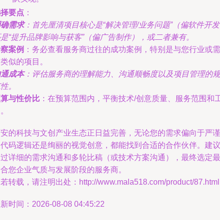
选择要点
：
明确需求
：首先厘清项目核心是“解决管理/业务问题”（偏软件开
还是“提升品牌影响与获客”（偏广告制作），或二者兼有。
考察案例
：务必查看服务商过往的成功案例，特别是与您行业或
求类似的项目。
沟通成本
：评估服务商的理解能力、沟通顺畅度以及项目管理的
范性。
预算与性价比
：在预算范围内，平衡技术/创意质量、服务范围和
期。
西安的科技与文创产业生态正日益完善，无论您的需求偏向于严
的代码逻辑还是绚丽的视觉创意，都能找到合适的合作伙伴。建
通过详细的需求沟通和多轮比稿（或技术方案沟通），最终选定
契合您企业气质与发展阶段的服务商。
若转载，请注明出处：http://www.mala518.com/product/87.html
新时间：2026-08-08 04:45:22